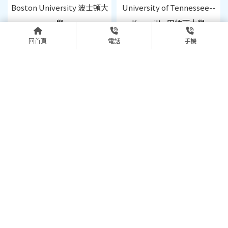
Boston University 波士頓大
University of Tennessee--
學
Knoxville 田納西大學
回首頁
電話
手機
Georgia Institute of
Technology 喬治亞理工學院
University of Oklahoma俄
克拉荷馬大學
上一頁