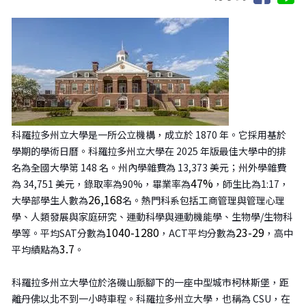
科羅拉多州立大學是一所公立機構，成立於 1870 年。它採用基於
學期的學術日曆。科羅拉多州立大學在 2025 年版最佳大學中的排
名為全國大學第 148 名。州內學雜費為 13,373 美元；州外學雜費
47%
為 34,751 美元，錄取率為90%，畢業率為
，師生比為1:17，
26,168
大學部學生人數為
名。熱門科系包括工商管理與管理心理
學、人類發展與家庭研究、運動科學與運動機能學、生物學/生物科
1040-1280
23-29
學等。平均SAT分數為
，ACT平均分數為
，高中
3.7
平均績點為
。
科羅拉多州立大學位於洛磯山脈腳下的一座中型城市柯林斯堡，距
離丹佛以北不到一小時車程。科羅拉多州立大學，也稱為 CSU，在