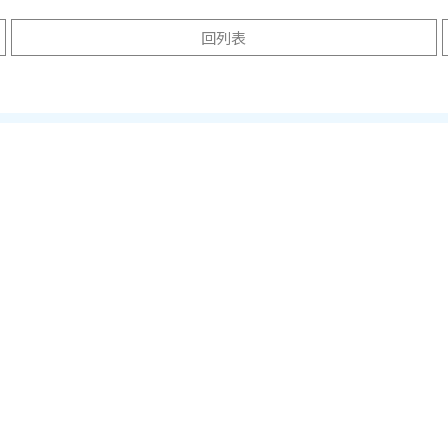
回列表
University of Surrey 
ity of Chichester 奇切斯特大學