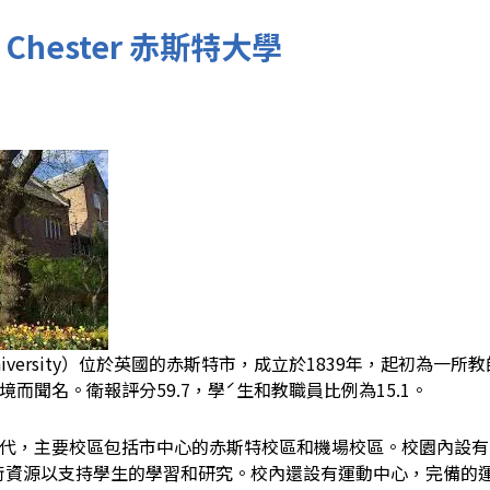
 of Chester 赤斯特大學
 University）位於英國的赤斯特市，成立於1839年，起初
而聞名。衛報評分59.7，學ˊ生和教職員比例為15.1。
主要校區包括市中心的赤斯特校區和機場校區。校園內設有多幢教學樓、實驗
的學術資源以支持學生的學習和研究。校內還設有運動中心，完備