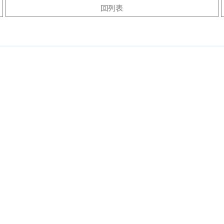
回列表
Université de Montréal
rsity of Alberta 阿爾伯塔大學