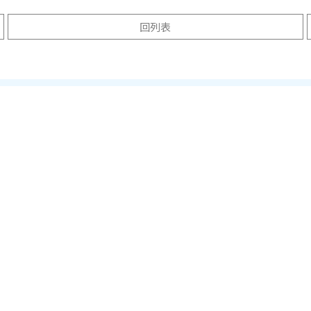
回列表
ty of Massachusetts Amherst
Virginia Tech 維吉尼亞
薩諸塞大學阿默斯特分校