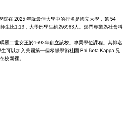
學院在
2025
年版最佳大學中的排名是國立大學，第
54
、師生比
1:13
，大學部學生約為
6963
人。熱門專業為社會科
瑪麗二世女王於
1693
年創立該校。專業學位課程。其排名
學生可以加入美國第一個希臘學術社團
Phi Beta Kappa
兄
在校園裡。