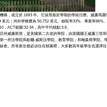
機構，成立於
1693
年。它採用基於學期的學術日曆。威廉瑪麗
9
美元；州外學雜費為
50,752
美元。錄取率
33%
、畢業率
86%
10
，
ACT
範圍
:32-34
，高中平均積點
:3.9
。
亞州威廉斯堡，是美國第二古老的學院，由英國國王威廉三世和
第一所法學院馬歇爾
-
威斯法學院、教育學院；和梅森商學院。
妹會。所有新生都必須住在校園裡，大多數高年級學生也選擇住