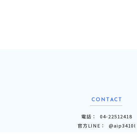
04-22512418
@aip3410l
blackjack120800@gma